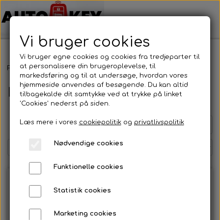
Vi bruger cookies
Vi bruger egne cookies og cookies fra tredjeparter til
at personalisere din brugeroplevelse, til
Forside
Bilnøgler
Volkswagen
Nøglehus
markedsføring og til at undersøge, hvordan vores
hjemmeside anvendes af besøgende. Du kan altid
Nøglehus
tilbagekalde dit samtykke ved at trykke på linket
'Cookies' nederst på siden.
Læs mere i vores
cookiepolitik
og
privatlivspolitik
Side 1 / 2
Forrige side
Næste side
Nødvendige cookies
Funktionelle cookies
Statistik cookies
Marketing cookies