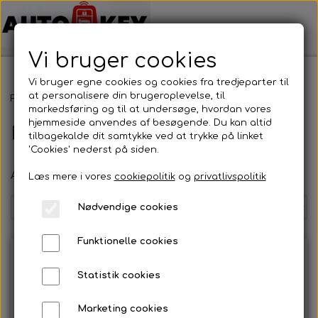
Vi bruger cookies
Vi bruger egne cookies og cookies fra tredjeparter til
at personalisere din brugeroplevelse, til
Forside
Bilnøgler
Audi
Nøglehus
markedsføring og til at undersøge, hvordan vores
hjemmeside anvendes af besøgende. Du kan altid
Nøglehus
tilbagekalde dit samtykke ved at trykke på linket
'Cookies' nederst på siden.
Alt udvalg i Audi
Læs mere i vores
cookiepolitik
og
privatlivspolitik
Nødvendige cookies
Funktionelle cookies
Statistik cookies
Marketing cookies