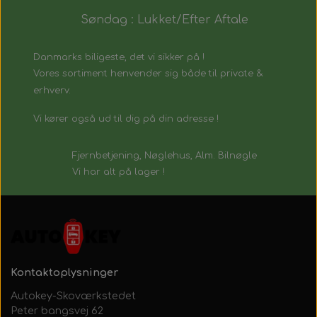
Søndag : Lukket/Efter Aftale
Danmarks biligeste, det vi sikker på !
Vores sortiment henvender sig både til private &
erhverv.
Vi kører også ud til dig på din adresse !
Fjernbetjening, Nøglehus, Alm. Bilnøgle
Vi har alt på lager !
Kontaktoplysninger
Autokey-Skoværkstedet
Peter bangsvej 62