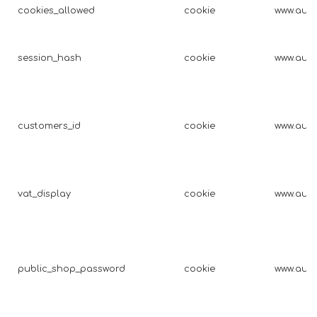
cookies_allowed
cookie
www.auto
session_hash
cookie
www.auto
customers_id
cookie
www.auto
vat_display
cookie
www.auto
public_shop_password
cookie
www.auto