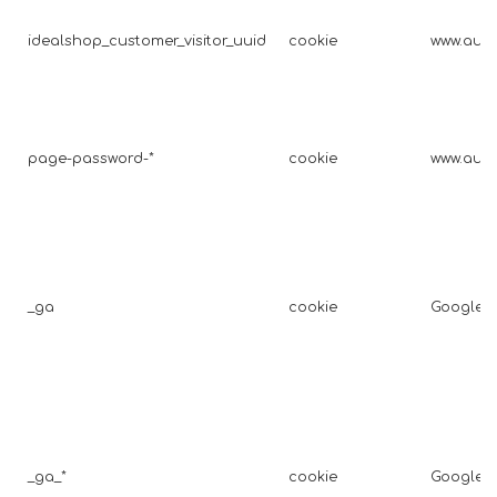
idealshop_customer_visitor_uuid
cookie
www.auto
page-password-*
cookie
www.auto
_ga
cookie
Google A
_ga_*
cookie
Google A