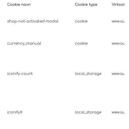
Cookie navn
Cookie type
Virksom
shop-not-activated-modal
cookie
www.auto
currency_manual
cookie
www.auto
iconify-count
local_storage
www.auto
iconifyX
local_storage
www.auto