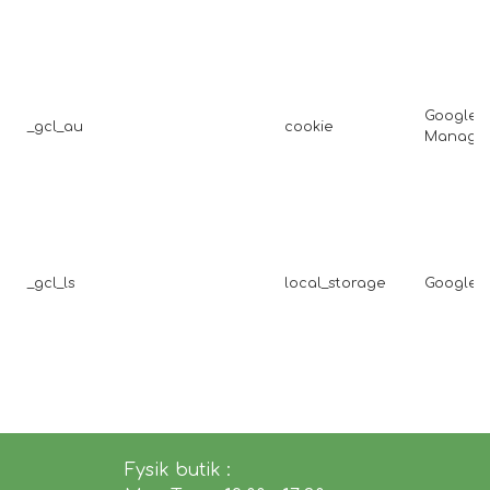
Google 
_gcl_au
cookie
Manage
_gcl_ls
local_storage
Google
Fysik butik :