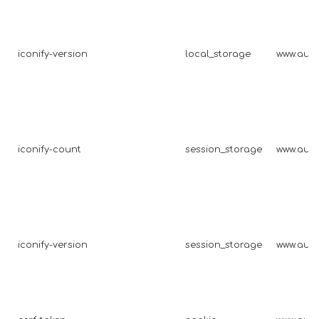
iconify-version
local_storage
www.auto
iconify-count
session_storage
www.auto
iconify-version
session_storage
www.auto