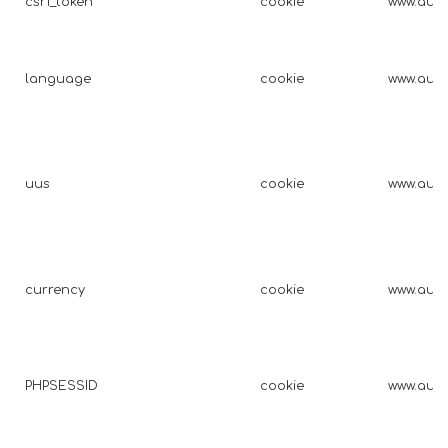
csrf_token
cookie
www.auto
language
cookie
www.auto
uus
cookie
www.auto
currency
cookie
www.auto
PHPSESSID
cookie
www.auto