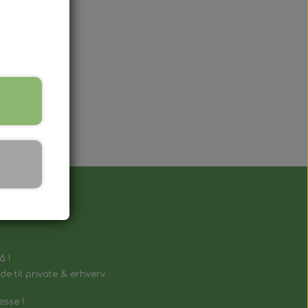
å !
e til private & erhverv.
esse !