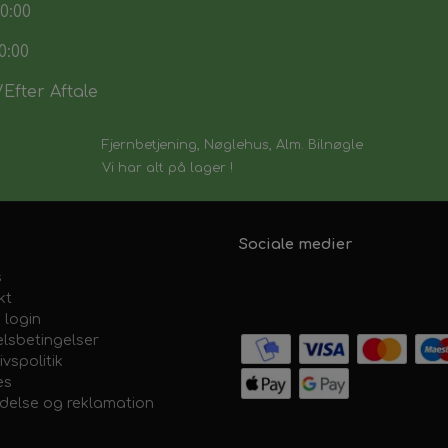
0:00
0:00
Efter Aftale
Fjernbetjening, Nøglehus, Alm. Bilnøgle
Vi har alt på lager !
Sociale medier
s
kt
 login
lsbetingelser
ivspolitik
es
ydelse og reklamation