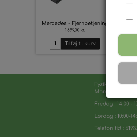
Mercedes - Fjernbetjening
1.699,00 kr.
Tilføj til kurv
Fysik butik :
Man-Tors : 12:00 -
Fredag : 14:00 - 1
Lørdag : 10:00-14
Telefon tid : 5193