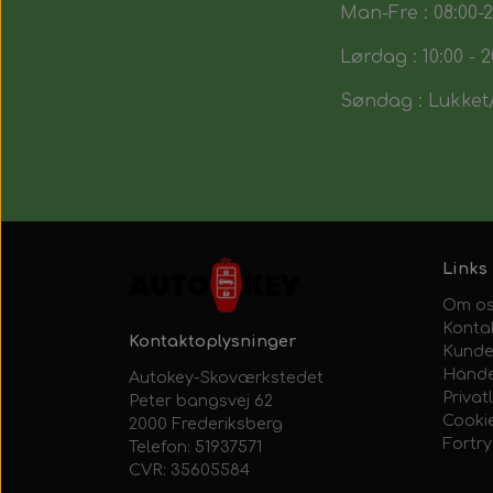
Man-Fre : 08:00-2
Lørdag : 10:00 - 2
Søndag : Lukket/
Links
Om o
Konta
Kontaktoplysninger
Kunde
Hande
Autokey-Skoværkstedet
Privatl
Peter bangsvej 62
Cooki
2000 Frederiksberg
Fortr
Telefon: 51937571
CVR: 35605584