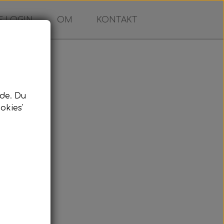
 LOGIN
OM
KONTAKT
de. Du
okies'