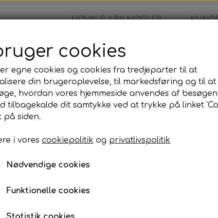
UDVALG / BILNØGLER
KUNDE
bruger cookies
ing
er egne cookies og cookies fra tredjeparter til at
lisere din brugeroplevelse, til markedsføring og til at
øge, hvordan vores hjemmeside anvendes af besøgen
id tilbagekalde dit samtykke ved at trykke på linket 'Co
 på siden.
re i vores
cookiepolitik
og
privatlivspolitik
Nødvendige cookies
Funktionelle cookies
Statistik cookies