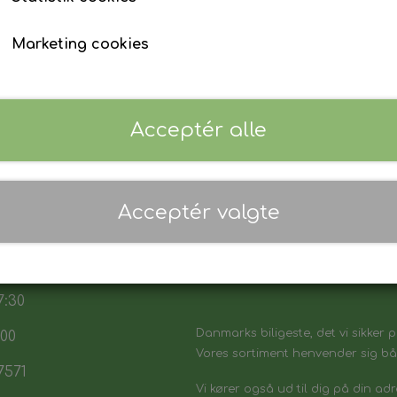
Marketing cookies
Acceptér alle
Acceptér valgte
 17:30
7:30
Danmarks biligeste, det vi sikker p
:00
Vores sortiment henvender sig båd
7571
Vi kører også ud til dig på din adr