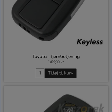
Toyota - fjernbetjening
1.899,00 kr.
Tilføj til kurv