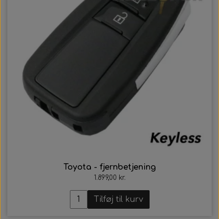
Toyota - fjernbetjening
1.899,00 kr.
Tilføj til kurv