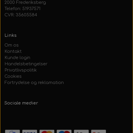
2000 Frederiksberg
Telefon: 51937571
CVR: 35605584
Links
Om os
Kontakt
Kunde login
Handelsbetingelser
Privatlivspolitik
Cookies
Fortrydelse og reklamation
Sociale medier