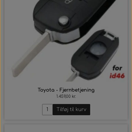
Toyota - Fjernbetjening
1.459,00 kr.
Tilføj til kurv