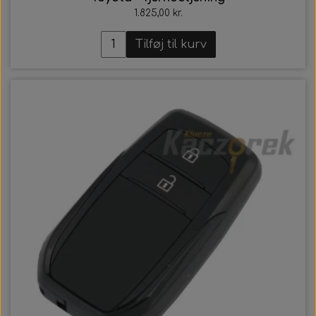
1.825,00 kr.
Tilføj til kurv