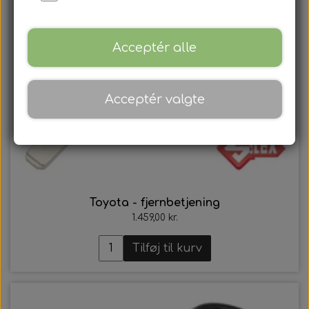
Acceptér alle
Acceptér valgte
Toyota - fjernbetjening
1.459,00 kr.
Tilføj til kurv