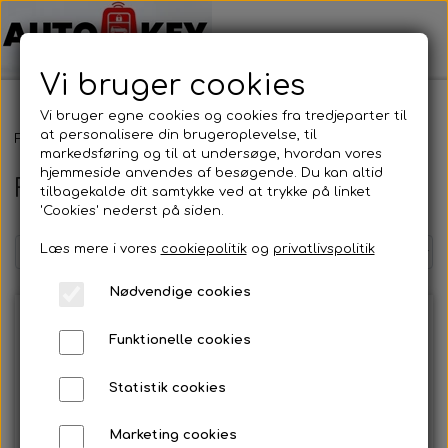
Vi bruger cookies
Vi bruger egne cookies og cookies fra tredjeparter til
at personalisere din brugeroplevelse, til
Forside
Bilnøgler
Toyota
Fjernbetjening
markedsføring og til at undersøge, hvordan vores
hjemmeside anvendes af besøgende. Du kan altid
Fjernbetjening
tilbagekalde dit samtykke ved at trykke på linket
'Cookies' nederst på siden.
Læs mere i vores
cookiepolitik
og
privatlivspolitik
Nødvendige cookies
Funktionelle cookies
Statistik cookies
Marketing cookies