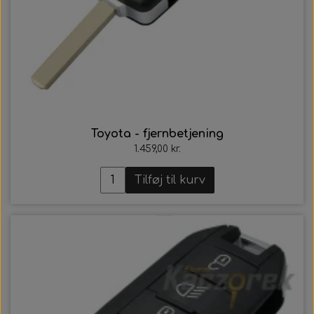
Toyota - fjernbetjening
1.459,00 kr.
Tilføj til kurv