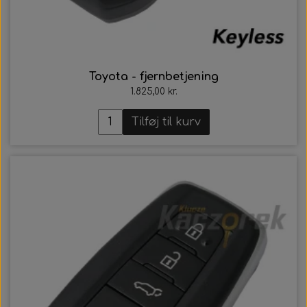
Toyota - fjernbetjening
1.825,00 kr.
Tilføj til kurv