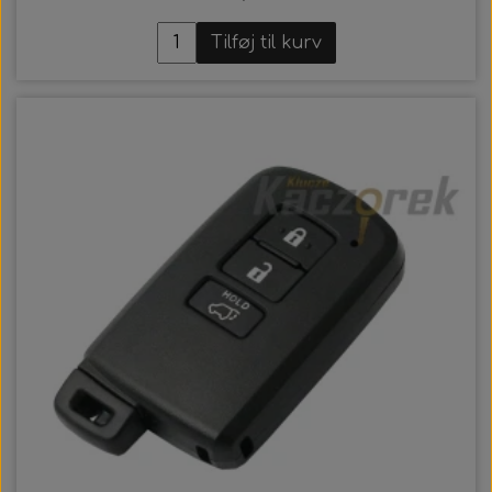
Tilføj til kurv