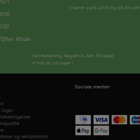
7571
Vi kører også ud til dig på din adr
0:00
0:00
Efter Aftale
Fjernbetjening, Nøglehus, Alm. Bilnøgle
Vi har alt på lager !
Sociale medier
s
kt
 login
lsbetingelser
ivspolitik
es
ydelse og reklamation