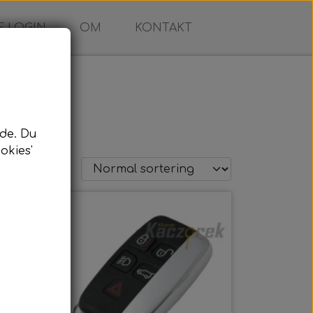
 LOGIN
OM
KONTAKT
de. Du
okies'