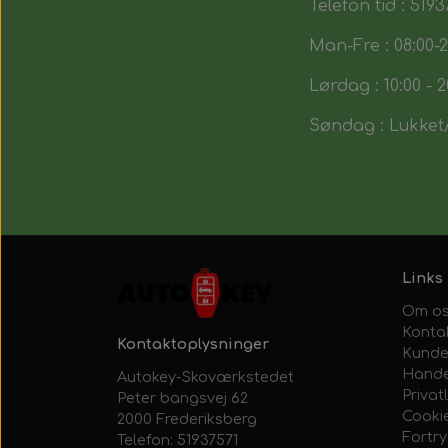
Telefon tid : 5193
Man-Fre : 08:00-2
Lørdag : 10:00 - 2
Søndag : Lukket/
Links
Om o
Konta
Kontaktoplysninger
Kunde
Hande
Autokey-Skoværkstedet
Privatl
Peter bangsvej 62
Cooki
2000 Frederiksberg
Fortr
Telefon: 51937571