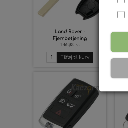
Land Rover -
Fjernbetjening
1.460,00 kr.
Tilføj til kurv