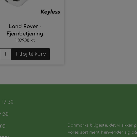
Land Rover -
Fjernbetjening
1.899,00 kr.
Tilføj til kurv
 17:30
7:30
Danmarks biligeste, det vi sikker p
:00
Vores sortiment henvender sig båd