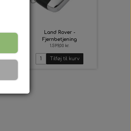
Land Rover -
Fjernbetjening
1.599,00 kr.
Tilføj til kurv