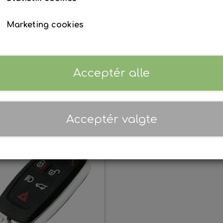
Marketing cookies
Land Rover -
Land Rover -
Fjernbetjening
Fjernbetjening
Acceptér alle
1.510,00 kr.
1.659,00 kr.
Tilføj til kurv
Tilføj til kurv
Acceptér valgte