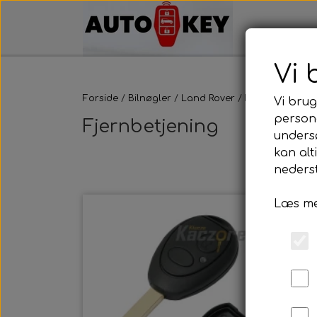
Vi 
Forside
Bilnøgler
Land Rover
Fjernbetjening
Vi brug
persona
Fjernbetjening
unders
kan alt
nederst
Læs me