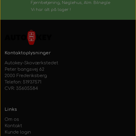
Fjernbetjening, Nøglehus, Alm. Bilnøgle
Vi har alt på lager !
Kontaktoplysninger
Autokey-Skoværkstedet
Peter bangsvej 62
2000 Frederiksberg
Telefon: 51937571
CVR: 35605584
Links
Om os
Kontakt
Kunde login