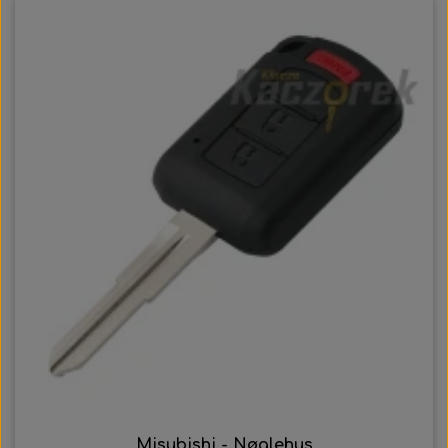
Misubishi - Nøglehus