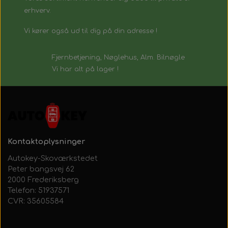
erhverv.
Vi kører også ud til dig på din adresse !
Fjernbetjening, Nøglehus, Alm. Bilnøgle
Vi har alt på lager !
Kontaktoplysninger
Autokey-Skoværkstedet
Peter bangsvej 62
2000 Frederiksberg
Telefon: 51937571
CVR: 35605584