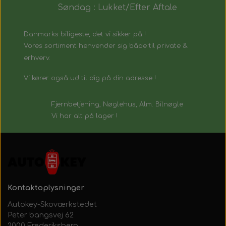
Søndag : Lukket/Efter Aftale
Danmarks biligeste, det vi sikker på !
Vores sortiment henvender sig både til private &
erhverv.
Vi kører også ud til dig på din adresse !
Fjernbetjening, Nøglehus, Alm. Bilnøgle
Vi har alt på lager !
Kontaktoplysninger
Autokey-Skoværkstedet
Peter bangsvej 62
2000 Frederiksberg