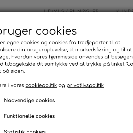
UDVALG / BILNØGLER
KUNDE
bruger cookies
er egne cookies og cookies fra tredjeparter til at
lisere din brugeroplevelse, til markedsføring og til at
øge, hvordan vores hjemmeside anvendes af besøgen
id tilbagekalde dit samtykke ved at trykke på linket 'Co
 på siden.
re i vores
cookiepolitik
og
privatlivspolitik
Nødvendige cookies
Alm. Bilnøgler
Nøglehus
Funktionelle cookies
Statistik cookies