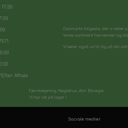
 17:30
7:30
Danmarks biligeste, det vi sikker p
:00
Vores sortiment henvender sig båd
7571
Vi kører også ud til dig på din adr
0:00
0:00
Efter Aftale
Fjernbetjening, Nøglehus, Alm. Bilnøgle
Vi har alt på lager !
Sociale medier