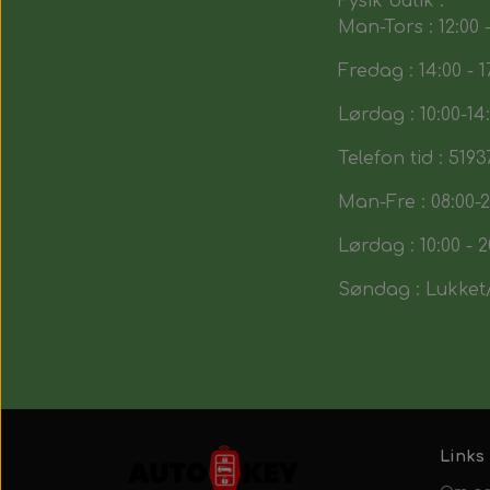
Fysik butik :
Man-Tors : 12:00 -
Fredag : 14:00 - 1
Lørdag : 10:00-14
Telefon tid : 5193
Man-Fre : 08:00-2
Lørdag : 10:00 - 2
Søndag : Lukket/
Links