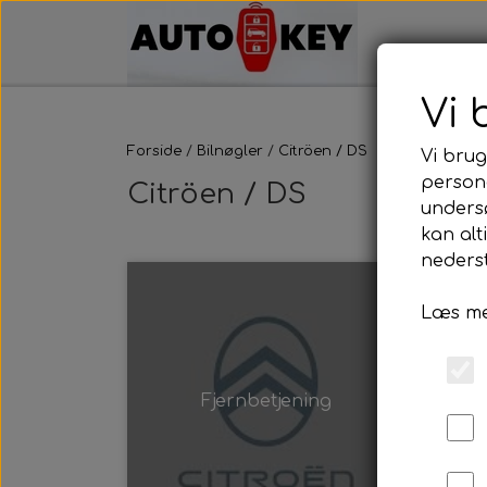
Vi 
Forside
Bilnøgler
Citröen / DS
Vi brug
persona
Citröen / DS
unders
kan alt
nederst
Læs me
Fjernbetjening