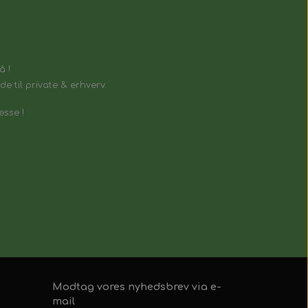
å !
e til private & erhverv.
esse !
Modtag vores nyhedsbrev via e-
mail