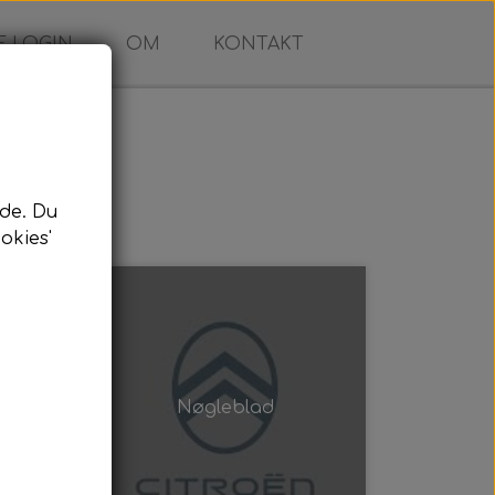
 LOGIN
OM
KONTAKT
de. Du
okies'
Nøgleblad