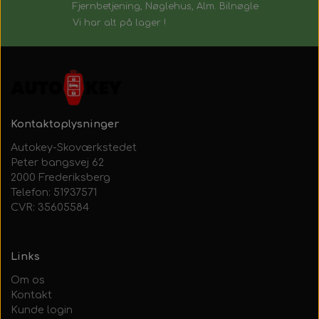
Fjernbetjening, Nøglehus, Alm. Bilnøgle
Vi har alt på lager !
Kontaktoplysninger
Autokey-Skoværkstedet
Peter bangsvej 62
2000 Frederiksberg
Telefon: 51937571
CVR: 35605584
Links
Om os
Kontakt
Kunde login