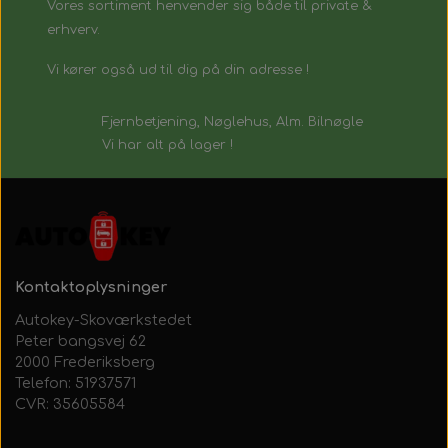
Vores sortiment henvender sig både til private &
erhverv.
Vi kører også ud til dig på din adresse !
Fjernbetjening, Nøglehus, Alm. Bilnøgle
Vi har alt på lager !
Kontaktoplysninger
Autokey-Skoværkstedet
Peter bangsvej 62
2000 Frederiksberg
Telefon: 51937571
CVR: 35605584