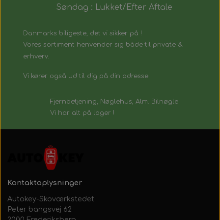
Søndag : Lukket/Efter Aftale
Danmarks biligeste, det vi sikker på !
Vores sortiment henvender sig både til private &
erhverv.
Vi kører også ud til dig på din adresse !
Fjernbetjening, Nøglehus, Alm. Bilnøgle
Vi har alt på lager !
Kontaktoplysninger
Autokey-Skoværkstedet
Peter bangsvej 62
2000 Frederiksberg