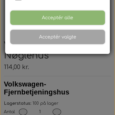
Acceptér alle
Acceptér valgte
Volkswagen -
Nøglehus
114,00 kr.
Volkswagen-
Fjernbetjeningshus
Lagerstatus:
100 på lager
Antal