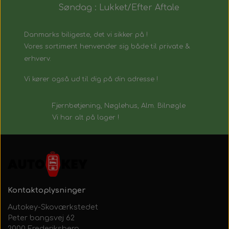
Søndag : Lukket/Efter Aftale
Danmarks biligeste, det vi sikker på !
Vores sortiment henvender sig både til private &
erhverv.
Vi kører også ud til dig på din adresse !
Fjernbetjening, Nøglehus, Alm. Bilnøgle
Vi har alt på lager !
Kontaktoplysninger
Autokey-Skoværkstedet
Peter bangsvej 62
2000 Frederiksberg