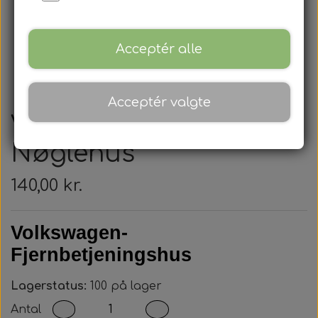
Acceptér alle
Acceptér valgte
Volkswagen -
Nøglehus
140,00 kr.
Volkswagen-
Fjernbetjeningshus
Lagerstatus:
100 på lager
Antal