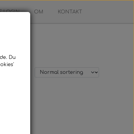
 LOGIN
OM
KONTAKT
de. Du
okies'