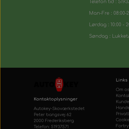
Telefon tid : 5193
Man-Fre : 08:00-2
Lørdag : 10:00 - 2
Søndag : Lukket/
Links
Om o
Konta
Kontaktoplysninger
Kunde
Hande
Autokey-Skoværkstedet
Privatl
Peter bangsvej 62
Cooki
2000 Frederiksberg
Fortr
Telefon: 51937571