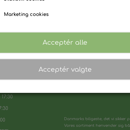
Marketing cookies
Mini - Fjernbetjening
Mini - Fjernbetjenin
1.525,00 kr.
1.799,00 kr.
Acceptér alle
Tilføj til kurv
Tilføj til kurv
Acceptér valgte
 17:30
7:30
Danmarks biligeste, det vi sikker p
:00
Vores sortiment henvender sig båd