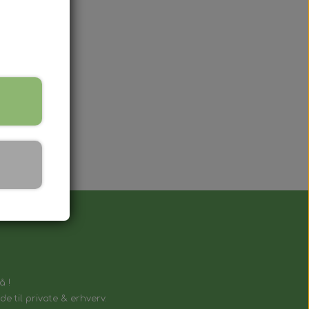
g
å !
e til private & erhverv.