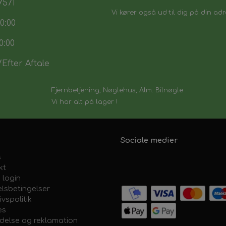
7571
Vi kører også ud til dig på din adr
0:00
0:00
Efter Aftale
Fjernbetjening, Nøglehus, Alm. Bilnøgle
Vi har alt på lager !
Sociale medier
s
kt
 login
lsbetingelser
ivspolitik
es
ydelse og reklamation