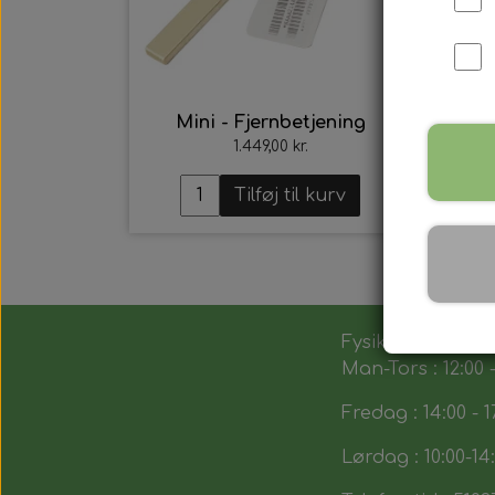
Mini - Fjernbetjening
1.449,00 kr.
Tilføj til kurv
Fysik butik :
Man-Tors : 12:00 -
Fredag : 14:00 - 1
Lørdag : 10:00-14