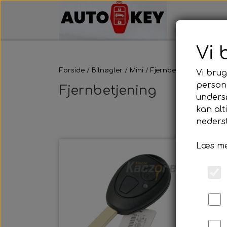
Vi 
Forside
Bilnøgler
Mini
Fjernbetjening
Vi brug
persona
Fjernbetjening
unders
kan alt
nederst
Læs me