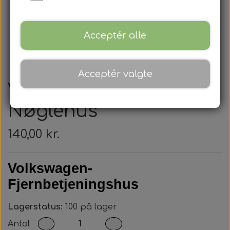
Acceptér alle
Acceptér valgte
Volkswagen -
Nøglehus
140,00 kr.
Volkswagen-
Fjernbetjeningshus
Lagerstatus:
100 på lager
Antal