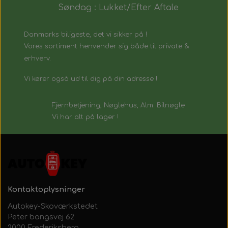
Søndag : Lukket/Efter Aftale
Danmarks biligeste, det vi sikker på !
Vores sortiment henvender sig både til private &
erhverv.
Vi kører også ud til dig på din adresse !
Fjernbetjening, Nøglehus, Alm. Bilnøgle
Vi har alt på lager !
Kontaktoplysninger
Autokey-Skoværkstedet
Peter bangsvej 62
2000 Frederiksberg