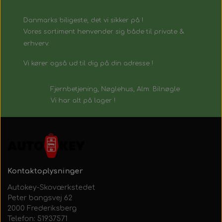
Danmarks biligeste, det vi sikker på !
Vores sortiment henvender sig både til private &
erhverv.
Vi kører også ud til dig på din adresse !
Fjernbetjening, Nøglehus, Alm. Bilnøgle
Vi har alt på lager !
Kontaktoplysninger
Autokey-Skoværkstedet
Peter bangsvej 62
2000 Frederiksberg
Telefon: 51937571