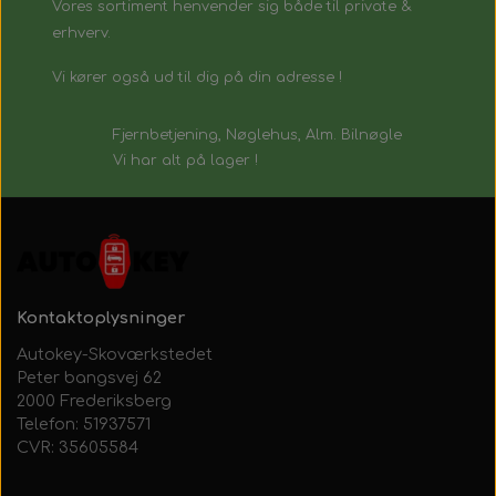
Vores sortiment henvender sig både til private &
erhverv.
Vi kører også ud til dig på din adresse !
Fjernbetjening, Nøglehus, Alm. Bilnøgle
Vi har alt på lager !
Kontaktoplysninger
Autokey-Skoværkstedet
Peter bangsvej 62
2000 Frederiksberg
Telefon: 51937571
CVR: 35605584