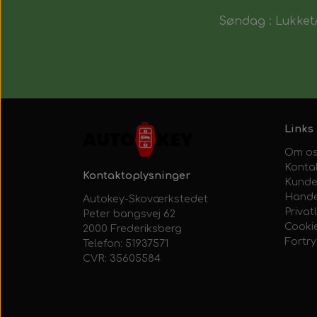
Søndag : Lukket/
Links
Om o
Konta
Kontaktoplysninger
Kunde
Hande
Autokey-Skoværkstedet
Privatl
Peter bangsvej 62
Cooki
2000 Frederiksberg
Fortr
Telefon: 51937571
CVR: 35605584