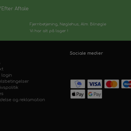
Efter Aftale
Fjernbetjening, Nøglehus, Alm. Bilnøgle
Vi har alt på lager !
Sociale medier
s
kt
 login
lsbetingelser
ivspolitik
es
ydelse og reklamation