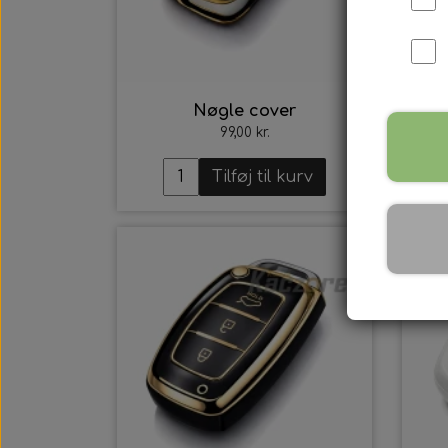
Nøgle cover
99,00 kr.
Tilføj til kurv