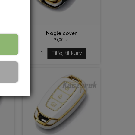
Nøgle cover
99,00 kr.
Tilføj til kurv