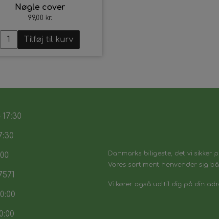
Nøgle cover
99,00 kr.
Tilføj til kurv
 17:30
7:30
Danmarks biligeste, det vi sikker p
:00
Vores sortiment henvender sig båd
7571
Vi kører også ud til dig på din adr
0:00
0:00