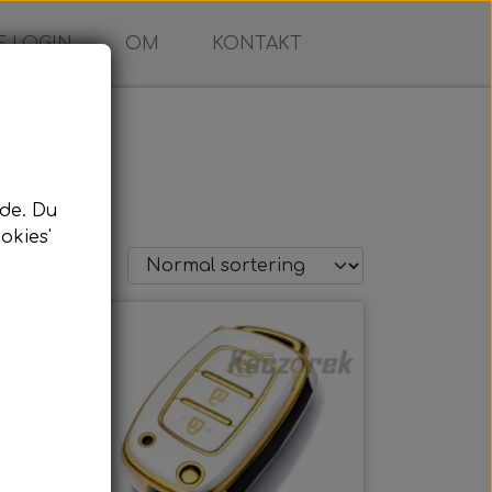
 LOGIN
OM
KONTAKT
de. Du
okies'