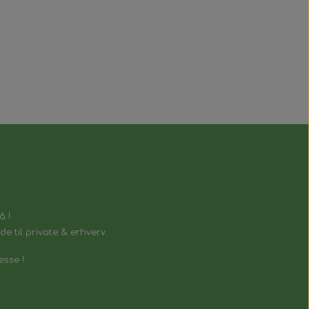
å !
e til private & erhverv.
esse !