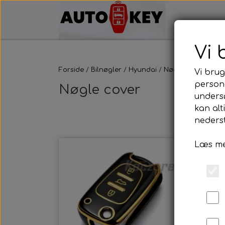
Vi 
Forside
Bilnøgler
Hyundai
Nøgle cover
Vi brug
persona
Nøgle cover
unders
kan alt
nederst
Læs me