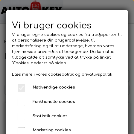
Vi bruger cookies
Vi bruger egne cookies og cookies fra tredjeparter til
at personalisere din brugeroplevelse, til
Forside
Motorcykel nøgler
Honda
markedsføring og til at undersøge, hvordan vores
hjemmeside anvendes af besøgende. Du kan altid
Honda
tilbagekalde dit samtykke ved at trykke på linket
'Cookies' nederst på siden.
Læs mere i vores
cookiepolitik
og
privatlivspolitik
Side 1 / 2
Forrige side
Næste side
Nødvendige cookies
Funktionelle cookies
Statistik cookies
Marketing cookies