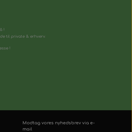
å !
e til private & erhverv.
esse !
Modtag vores nyhedsbrev via e-
mail