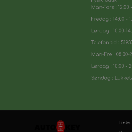
Fysik butik :
Man-Tors : 12:00 -
Fredag : 14:00 - 1
Lørdag : 10:00-14
Telefon tid : 5193
Man-Fre : 08:00-2
Lørdag : 10:00 - 2
Søndag : Lukket/
Links