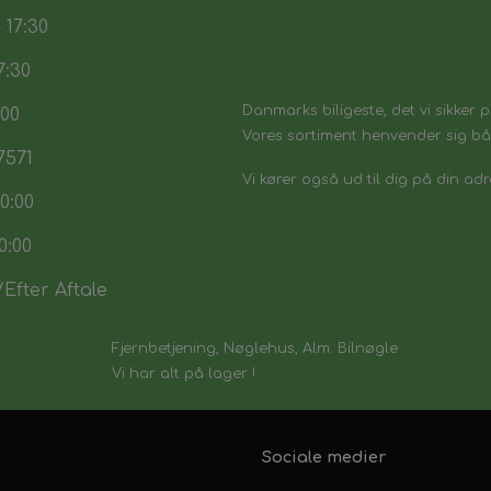
 17:30
7:30
Danmarks biligeste, det vi sikker p
:00
Vores sortiment henvender sig båd
7571
Vi kører også ud til dig på din adr
0:00
0:00
Efter Aftale
Fjernbetjening, Nøglehus, Alm. Bilnøgle
Vi har alt på lager !
Sociale medier