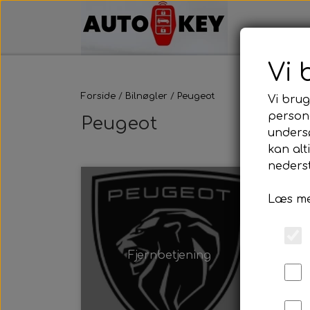
Vi 
Forside
Bilnøgler
Peugeot
Vi brug
persona
Peugeot
unders
kan alt
nederst
Læs me
Fjernbetjening