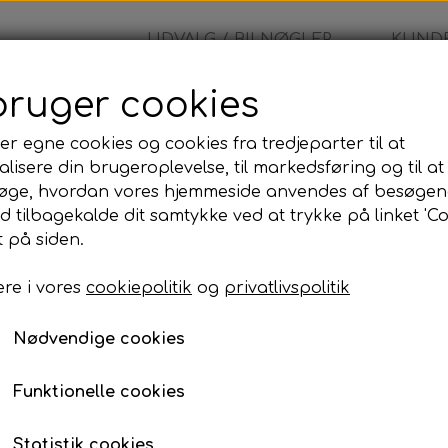
UDVALG / BILNØGLER
KUNDE
bruger cookies
er egne cookies og cookies fra tredjeparter til at
lisere din brugeroplevelse, til markedsføring og til at
øge, hvordan vores hjemmeside anvendes af besøgen
id tilbagekalde dit samtykke ved at trykke på linket 'Co
 på siden.
re i vores
cookiepolitik
og
privatlivspolitik
Nødvendige cookies
Alm. Bilnøgler
Nøglehus
Funktionelle cookies
Statistik cookies