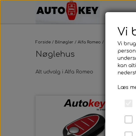
Vi 
Forside
Bilnøgler
Alfa Romeo
Nøglehus
Vi brug
persona
Nøglehus
unders
kan alt
Alt udvalg i Alfa Romeo
nederst
Læs me