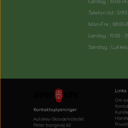
Lørdag : 10:00-14
Telefon tid : 5193
Man-Fre : 08:00-2
Lørdag : 10:00 - 2
Søndag : Lukket/
Links
Om o
Konta
Kontaktoplysninger
Kunde
Hande
Autokey-Skoværkstedet
Privatl
Peter bangsvej 62