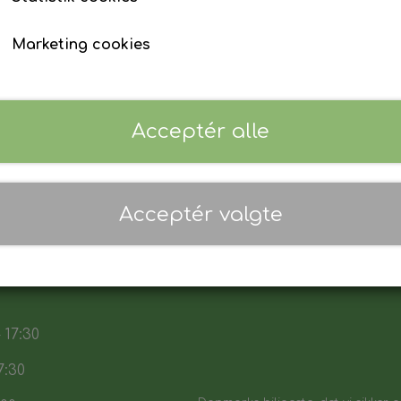
Marketing cookies
Acceptér alle
lfa Romeo - Nøglehus
Alfa Romeo - Nøgleh
299,00 kr.
299,00 kr.
Tilføj til kurv
Tilføj til kurv
Acceptér valgte
 17:30
7:30