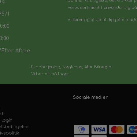
Danmarks biligeste, det vi sikker p
:00
Vores sortiment henvender sig båd
7571
Vi kører også ud til dig på din adr
0:00
0:00
Efter Aftale
Fjernbetjening, Nøglehus, Alm. Bilnøgle
Vi har alt på lager !
Sociale medier
s
kt
 login
lsbetingelser
ivspolitik