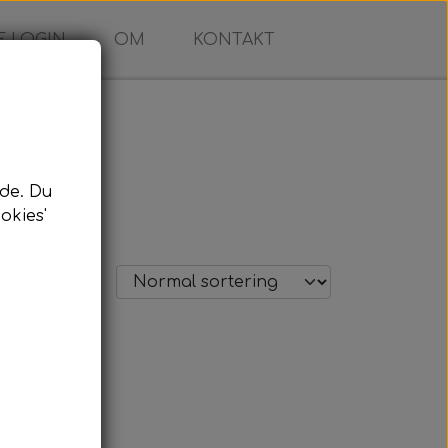
 LOGIN
OM
KONTAKT
de. Du
okies'