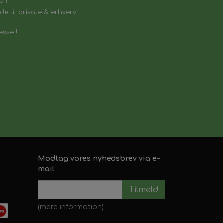
å !
e til private & erhverv.
esse !
Modtag vores nyhedsbrev via e-
mail
Tilmeld
(mere information)