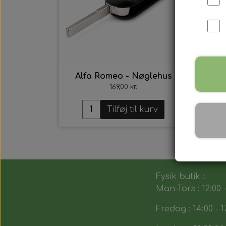
Alfa Romeo - Nøglehus
A
169,00 kr.
Tilføj til kurv
Fysik butik :
Man-Tors : 12:00 -
Fredag : 14:00 - 1