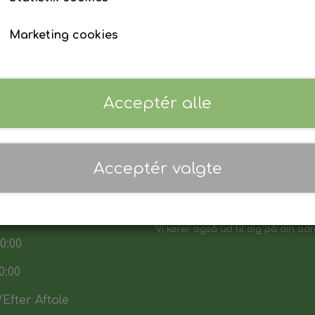
Marketing cookies
Acceptér alle
 17:30
7:30
Acceptér valgte
Danmarks biligeste, det vi sikker p
:00
Vores sortiment henvender sig båd
7571
Vi kører også ud til dig på din adr
0:00
0:00
Efter Aftale