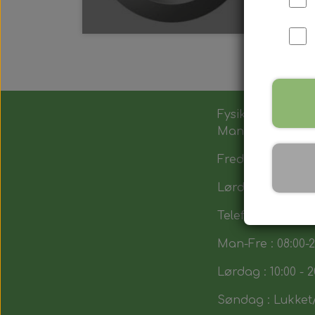
Fysik butik :
Man-Tors : 12:00 -
Fredag : 14:00 - 1
Lørdag : 10:00-14
Telefon tid : 5193
Man-Fre : 08:00-2
Lørdag : 10:00 - 2
Søndag : Lukket/