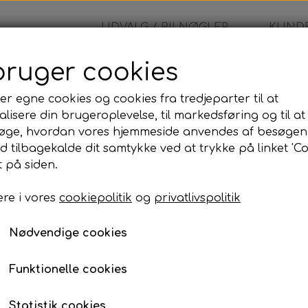
UDVALG / BILNØGLER
KUNDE
bruger cookies
er egne cookies og cookies fra tredjeparter til at
lisere din brugeroplevelse, til markedsføring og til at
øge, hvordan vores hjemmeside anvendes af besøgen
id tilbagekalde dit samtykke ved at trykke på linket 'Co
 på siden.
re i vores
cookiepolitik
og
privatlivspolitik
Nødvendige cookies
Nøglehus
Nøgleblad
Funktionelle cookies
Statistik cookies