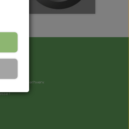
å !
e til private & erhverv.
esse !