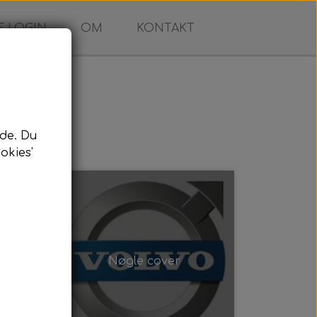
 LOGIN
OM
KONTAKT
de. Du
okies'
Nøgle cover