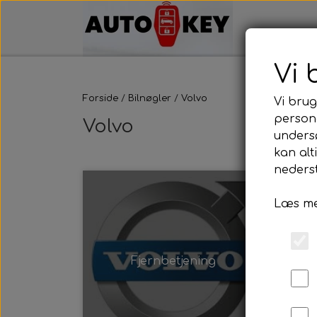
Vi 
Forside
Bilnøgler
Volvo
Vi brug
persona
Volvo
unders
kan alt
nederst
Læs me
Fjernbetjening