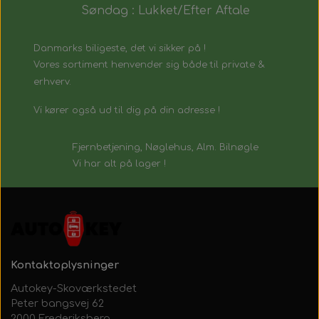
Søndag : Lukket/Efter Aftale
Danmarks biligeste, det vi sikker på !
Vores sortiment henvender sig både til private &
erhverv.
Vi kører også ud til dig på din adresse !
Fjernbetjening, Nøglehus, Alm. Bilnøgle
Vi har alt på lager !
Kontaktoplysninger
Autokey-Skoværkstedet
Peter bangsvej 62
2000 Frederiksberg