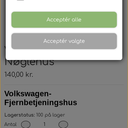
Acceptér alle
Acceptér valgte
Volkswagen -
Nøglehus
140,00 kr.
Volkswagen-
Fjernbetjeningshus
Lagerstatus:
100 på lager
Antal