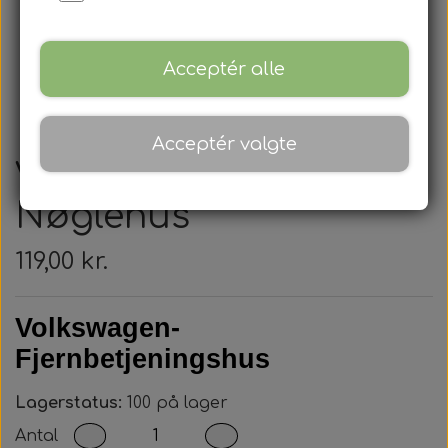
Acceptér alle
Acceptér valgte
Volkswagen -
Nøglehus
119,00 kr.
Volkswagen-
Fjernbetjeningshus
Lagerstatus:
100 på lager
Antal