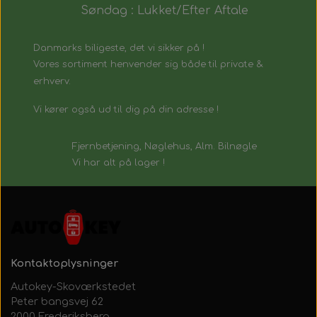
Søndag : Lukket/Efter Aftale
Danmarks biligeste, det vi sikker på !
Vores sortiment henvender sig både til private &
erhverv.
Vi kører også ud til dig på din adresse !
Fjernbetjening, Nøglehus, Alm. Bilnøgle
Vi har alt på lager !
Kontaktoplysninger
Autokey-Skoværkstedet
Peter bangsvej 62
2000 Frederiksberg