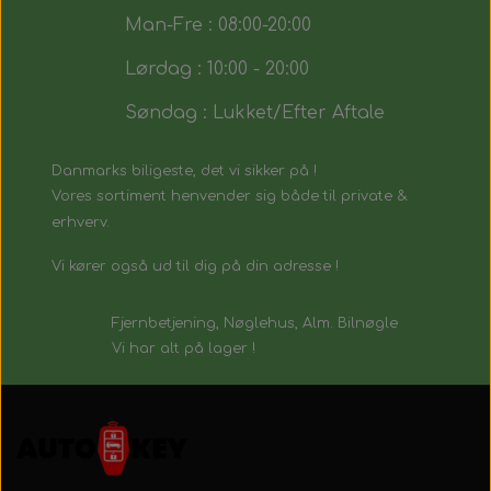
Man-Fre : 08:00-20:00
Lørdag : 10:00 - 20:00
Søndag : Lukket/Efter Aftale
Danmarks biligeste, det vi sikker på !
Vores sortiment henvender sig både til private &
erhverv.
Vi kører også ud til dig på din adresse !
Fjernbetjening, Nøglehus, Alm. Bilnøgle
Vi har alt på lager !