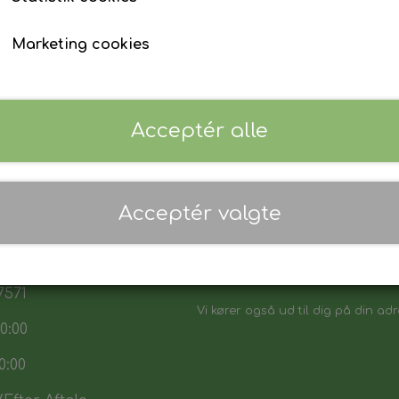
Marketing cookies
Acceptér alle
 17:30
Acceptér valgte
7:30
Danmarks biligeste, det vi sikker p
:00
Vores sortiment henvender sig båd
7571
Vi kører også ud til dig på din adr
0:00
0:00