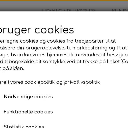
UDVALG / BILNØGLER
KUNDE
bruger cookies
er egne cookies og cookies fra tredjeparter til at
lisere din brugeroplevelse, til markedsføring og til at
Honda
øge, hvordan vores hjemmeside anvendes af besøgen
id tilbagekalde dit samtykke ved at trykke på linket 'Co
125,00 kr.
 på siden.
re i vores
cookiepolitik
og
privatlivspolitik
Honda
Nødvendige cookies
Lagerstatus:
100 på lager
Antal
Funktionelle cookies
Tilføj til kurv
Statistik cookies