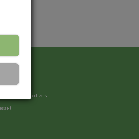
å !
e til private & erhverv.
esse !