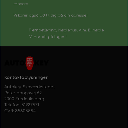
erhverv.
Vi kører også ud til dig på din adresse !
Fjernbetjening, Nøglehus, Alm. Bilnøgle
Vi har alt på lager !
Kontaktoplysninger
Autokey-Skoværkstedet
Peter bangsvej 62
2000 Frederiksberg
Telefon: 51937571
CVR: 35605584