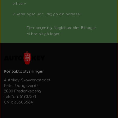
erhverv.
Vi kører også ud til dig på din adresse !
Fjernbetjening, Nøglehus, Alm. Bilnøgle
Vi har alt på lager !
Kontaktoplysninger
Autokey-Skoværkstedet
Peter bangsvej 62
2000 Frederiksberg
Telefon: 51937571
CVR: 35605584