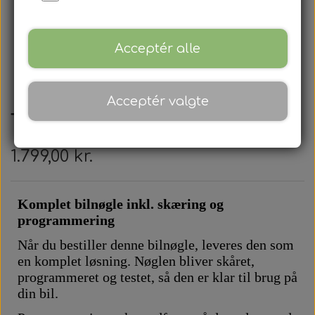
Acceptér alle
Acceptér valgte
Toyota - fjernbetjening
1.799,00 kr.
Komplet bilnøgle inkl. skæring og
programmering
Når du bestiller denne bilnøgle, leveres den som
en komplet løsning. Nøglen bliver skåret,
programmeret og testet, så den er klar til brug på
din bil.