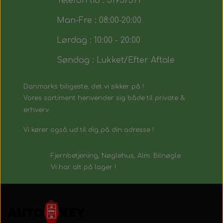
Telefon tid : 51937571
Man-Fre : 08:00-20:00
Lørdag : 10:00 - 20:00
Søndag : Lukket/Efter Aftale
Danmarks biligeste, det vi sikker på !
Vores sortiment henvender sig både til private &
erhverv.
Vi kører også ud til dig på din adresse !
Fjernbetjening, Nøglehus, Alm. Bilnøgle
Vi har alt på lager !