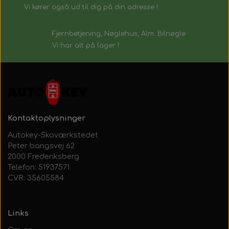
Vi kører også ud til dig på din adresse !
Fjernbetjening, Nøglehus, Alm. Bilnøgle
Vi har alt på lager !
Kontaktoplysninger
Autokey-Skoværkstedet
Peter bangsvej 62
2000 Frederiksberg
Telefon: 51937571
CVR: 35605584
Links