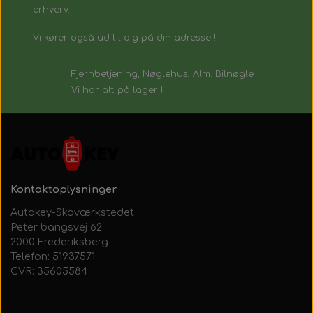
erhverv.
Vi kører også ud til dig på din adresse !
Fjernbetjening, Nøglehus, Alm. Bilnøgle
Vi har alt på lager !
Kontaktoplysninger
Autokey-Skoværkstedet
Peter bangsvej 62
2000 Frederiksberg
Telefon: 51937571
CVR: 35605584