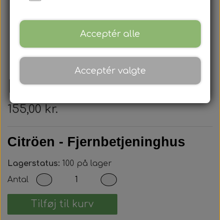
Acceptér alle
Acceptér valgte
Peugeot - Nøglehus
155,00 kr.
Citröen - Fjernbetjeninghus
Lagerstatus:
100 på lager
Antal
Tilføj til kurv