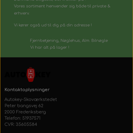
Vores sortiment henvender sig både til private &
erhverv.
Vi kører også ud til dig på din adresse !
Fjernbetjening, Nøglehus, Alm. Bilnøgle
Vi har alt på lager !
Kontaktoplysninger
Autokey-Skoværkstedet
Peter bangsvej 62
2000 Frederiksberg
Telefon: 51937571
CVR: 35605584