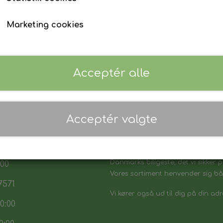
Marketing cookies
Acceptér alle
Acceptér valgte
 17:30
7:30
Danmarks biligeste, det vi sikker p
:00
Vores sortiment henvender sig båd
7571
Vi kører også ud til dig på din adr
0:00