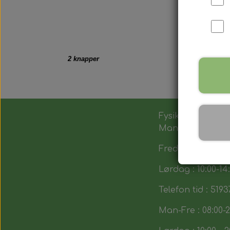
2 knapper
Fysik butik :
Man-Tors : 12:00 -
Fredag : 14:00 - 1
Lørdag : 10:00-14
Telefon tid : 5193
Man-Fre : 08:00-2