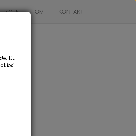
 LOGIN
OM
KONTAKT
de. Du
okies'