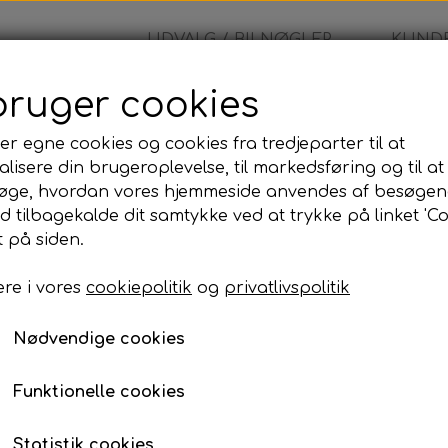
UDVALG / BILNØGLER
KUNDE
bruger cookies
øglehus
er egne cookies og cookies fra tredjeparter til at
lisere din brugeroplevelse, til markedsføring og til at
Opel - Nøglehus
øge, hvordan vores hjemmeside anvendes af besøgen
id tilbagekalde dit samtykke ved at trykke på linket 'Co
115,00 kr.
 på siden.
re i vores
cookiepolitik
og
privatlivspolitik
Opel - Fjernbetjening
Nødvendige cookies
Lagerstatus:
100 på lager
Antal
Funktionelle cookies
Tilføj til kurv
Statistik cookies