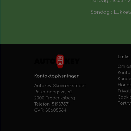
Lørdag : 10:00 - 2
Søndag : Lukket/
Links
Om o
Konta
Kontaktoplysninger
Kunde
Hande
Autokey-Skoværkstedet
Privatl
Peter bangsvej 62
Cooki
2000 Frederiksberg
Fortr
Telefon: 51937571
CVR: 35605584