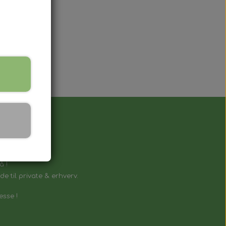
å !
e til private & erhverv.
esse !