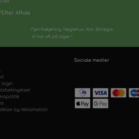
0:00
Efter Aftale
Fjernbetjening, Nøglehus, Alm. Bilnøgle
Vi har alt på lager !
Sociale medier
s
kt
 login
lsbetingelser
ivspolitik
es
ydelse og reklamation