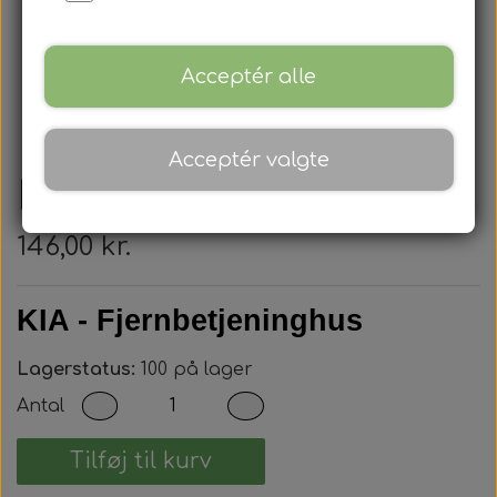
Acceptér alle
Acceptér valgte
Kia - Nøglehus
146,00 kr.
KIA - Fjernbetjeninghus
Lagerstatus:
100 på lager
Antal
Tilføj til kurv