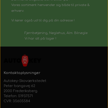
Vores sortiment henvender sig både til private &
erhverv.
Vi kører også ud til dig på din adresse !
Fjernbetjening, Nøglehus, Alm. Bilnøgle
Vi har alt på lager !
Kontaktoplysninger
Autokey-Skoværkstedet
Peter bangsvej 62
2000 Frederiksberg
Telefon: 51937571
CVR: 35605584