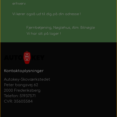
erhverv.
Vi kører også ud til dig på din adresse !
Fjernbetjening, Nøglehus, Alm. Bilnøgle
Vi har alt på lager !
Kontaktoplysninger
Autokey-Skoværkstedet
Peter bangsvej 62
2000 Frederiksberg
Telefon: 51937571
CVR: 35605584