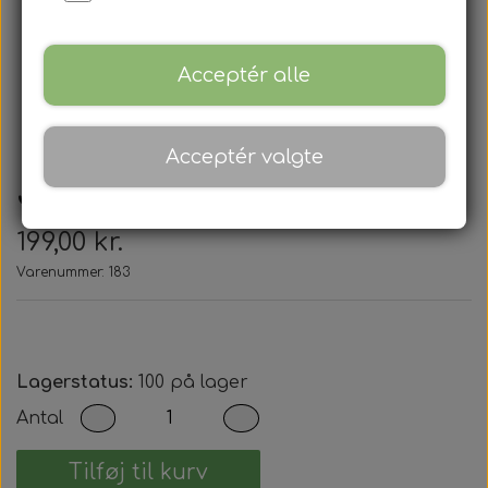
Acceptér alle
Acceptér valgte
Jaguar - Nøglehus
199,00 kr.
Varenummer: 183
Lagerstatus:
100 på lager
Antal
Tilføj til kurv