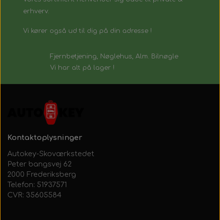
erhverv.
Vi kører også ud til dig på din adresse !
Fjernbetjening, Nøglehus, Alm. Bilnøgle
Vi har alt på lager !
Kontaktoplysninger
Autokey-Skoværkstedet
Peter bangsvej 62
2000 Frederiksberg
Telefon: 51937571
CVR: 35605584