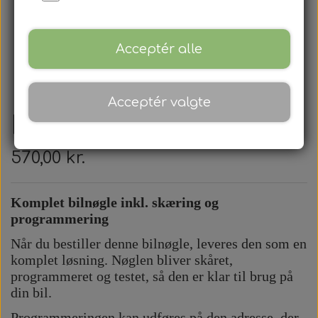
Acceptér alle
Acceptér valgte
Honda - Alm. Bilnøgle
570,00 kr.
Komplet bilnøgle inkl. skæring og
programmering
Når du bestiller denne bilnøgle, leveres den som en
komplet løsning. Nøglen bliver skåret,
programmeret og testet, så den er klar til brug på
din bil.
Programmeringen kan udføres på den adresse, der