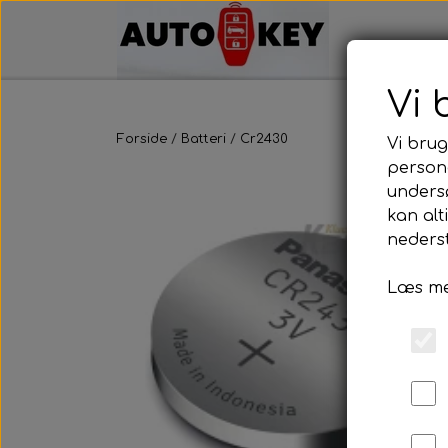
Vi 
Forside
Batteri
Cr2430
Vi brug
persona
unders
kan alt
nederst
Læs me