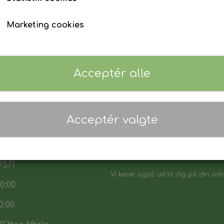
Marketing cookies
Acceptér alle
 17:30
Acceptér valgte
7:30
Danmarks biligeste, det vi sikker p
:00
Vores sortiment henvender sig båd
7571
Vi kører også ud til dig på din adr
0:00
0:00