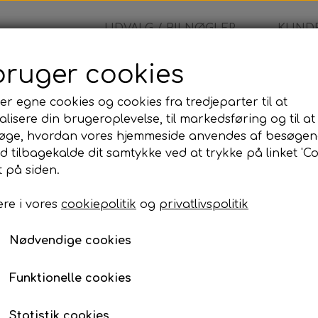
UDVALG / BILNØGLER
KUNDE
bruger cookies
er egne cookies og cookies fra tredjeparter til at
lisere din brugeroplevelse, til markedsføring og til at
Cr2430
øge, hvordan vores hjemmeside anvendes af besøgen
id tilbagekalde dit samtykke ved at trykke på linket 'Co
20,00 kr.
 på siden.
re i vores
cookiepolitik
og
privatlivspolitik
Lagerstatus:
100 på lager
Nødvendige cookies
Antal
Tilføj til kurv
Funktionelle cookies
Statistik cookies