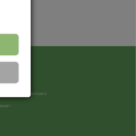
å !
e til private & erhverv.
esse !