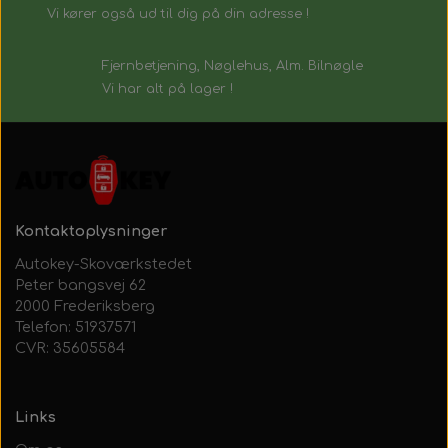
Vi kører også ud til dig på din adresse !
Fjernbetjening, Nøglehus, Alm. Bilnøgle
Vi har alt på lager !
Kontaktoplysninger
Autokey-Skoværkstedet
Peter bangsvej 62
2000 Frederiksberg
Telefon: 51937571
CVR: 35605584
Links