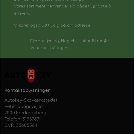
Vores sortiment henvender sig både til private &
erhverv.
Vi kører også ud til dig på din adresse !
Fjernbetjening, Nøglehus, Alm. Bilnøgle
Vi har alt på lager !
Kontaktoplysninger
Autokey-Skoværkstedet
Peter bangsvej 62
2000 Frederiksberg
Telefon: 51937571
CVR: 35605584