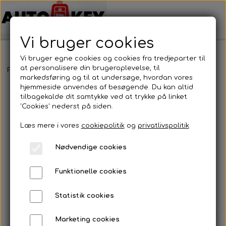
Vi bruger cookies
Vi bruger egne cookies og cookies fra tredjeparter til
at personalisere din brugeroplevelse, til
Forside
Køb bilnøgle
markedsføring og til at undersøge, hvordan vores
hjemmeside anvendes af besøgende. Du kan altid
tilbagekalde dit samtykke ved at trykke på linket
'Cookies' nederst på siden.
Køb bilnøgle online - nemt,
Læs mere i vores
cookiepolitik
og
privatlivspolitik
hurtigt og med prisgaranti
Nødvendige cookies
Vil du købe en bilnøgle uden besvær? I
Funktionelle cookies
vores webshop finder du fjernbetjeninger,
almindelige bilnøgler, nøglehuse,
Statistik cookies
nøgleblade og nøglecovers til stort set alle
bilmærker. Bestil online og få varen leveret -
Marketing cookies