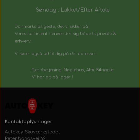
Søndag : Lukket/Efter Aftale
Danmarks biligeste, det vi sikker på !
Vores sortiment henvender sig både til private &
erhverv.
Vi kører også ud til dig på din adresse !
Fjernbetjening, Nøglehus, Alm. Bilnøgle
Vi har alt på lager !
Kontaktoplysninger
Autokey-Skoværkstedet
Peter bangsvej 62