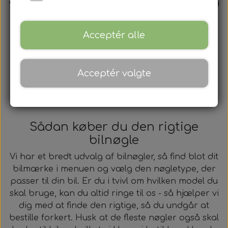
eller kom forbi butikken på Frederiksberg og
få nøglen kodet til din bil med det samme.
Acceptér alle
Se vores udvalg af bilnøgler
Acceptér valgte
Sådan køber du den rigtige
bilnøgle
Vi har et bredt udvalg af bilnøgler, så find blot dit
bilmærke i menuen og vælg den nøgletype, der
passer til din bil. Er du i tvivl om hvilken model du
skal bruge, kan du altid ringe til os - så hjælper vi
dig med at finde den rigtige, så du undgår at
bestille forkert. Husk at de fleste nøgler også skal