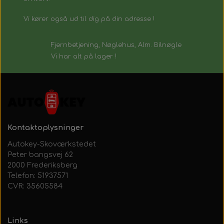
Vi kører også ud til dig på din adresse !
Fjernbetjening, Nøglehus, Alm. Bilnøgle
Vi har alt på lager !
Kontaktoplysninger
Autokey-Skoværkstedet
Peter bangsvej 62
2000 Frederiksberg
Telefon: 51937571
CVR: 35605584
Links