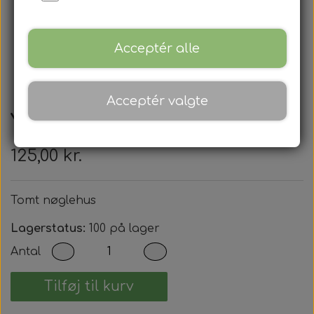
Acceptér alle
Acceptér valgte
Yamaha
125,00 kr.
Tomt nøglehus
Lagerstatus:
100 på lager
Antal
Tilføj til kurv