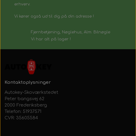
erhverv.
Vi kører også ud til dig på din adresse !
Fjernbetjening, Nøglehus, Alm. Bilnøgle
Vi har alt på lager !
Kontaktoplysninger
Autokey-Skoværkstedet
Peter bangsvej 62
2000 Frederiksberg
Telefon: 51937571
CVR: 35605584