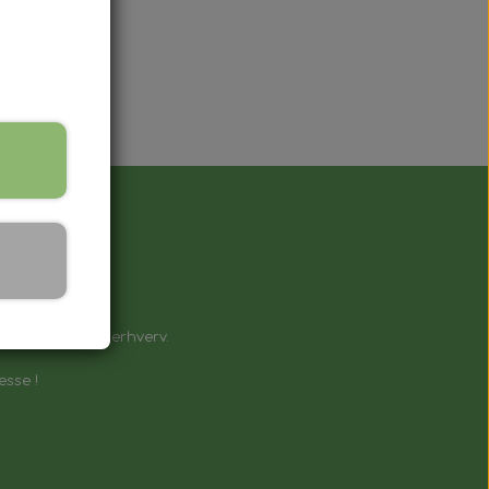
å !
e til private & erhverv.
esse !