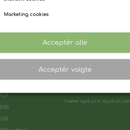
Marketing cookies
Acceptér alle
 17:30
Acceptér valgte
7:30
Danmarks biligeste, det vi sikker p
:00
Vores sortiment henvender sig båd
7571
Vi kører også ud til dig på din adr
0:00
0:00