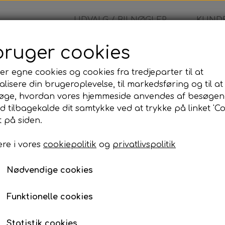
UDVALG / BILNØGLER
KUNDE
bruger cookies
er egne cookies og cookies fra tredjeparter til at
lisere din brugeroplevelse, til markedsføring og til at
Yamaha
øge, hvordan vores hjemmeside anvendes af besøgen
id tilbagekalde dit samtykke ved at trykke på linket 'Co
125,00 kr.
 på siden.
re i vores
cookiepolitik
og
privatlivspolitik
Yamaha
Nødvendige cookies
Lagerstatus:
100 på lager
Antal
Funktionelle cookies
Tilføj til kurv
Statistik cookies