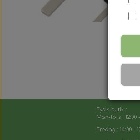
Fysik butik :
Man-Tors : 12:00 -
Fredag : 14:00 - 1