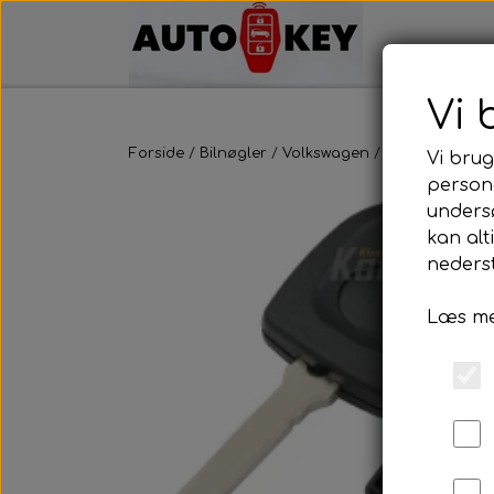
Vi 
Forside
Bilnøgler
Volkswagen
Alm. Bilnøgler
Vi brug
persona
unders
kan alt
nederst
Læs me