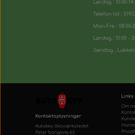
Lørdag : 10:00-14
Telefon tid : 5193
Man-Fre : 08:00-2
Lørdag : 10:00 - 2
Søndag : Lukket/
Links
Om o
Konta
Kontaktoplysninger
Kunde
Hande
Autokey-Skoværkstedet
Privatl
Peter bangsvej 62