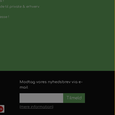
å !
e til private & erhverv.
esse !
Modtag vores nyhedsbrev via e-
mail
Tilmeld
(mere information)