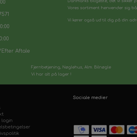
Danmarks biligeste, det vi sikker p
:00
Vores sortiment henvender sig båd
7571
Vi kører også ud til dig på din adr
0:00
0:00
Efter Aftale
Fjernbetjening, Nøglehus, Alm. Bilnøgle
Vi har alt på lager !
Sociale medier
s
kt
 login
lsbetingelser
ivspolitik