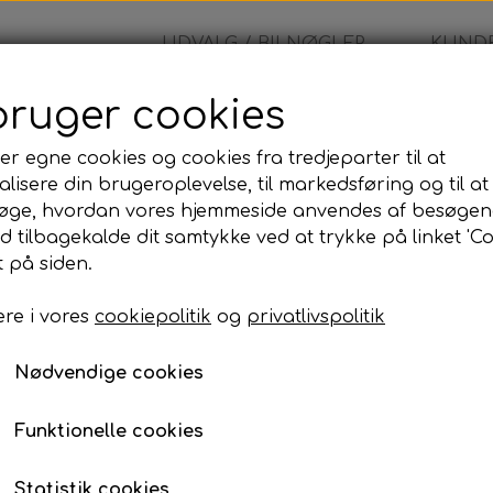
UDVALG / BILNØGLER
KUNDE
bruger cookies
Volkswagen - Alm. Bilnøgle
er egne cookies og cookies fra tredjeparter til at
lisere din brugeroplevelse, til markedsføring og til at
Volkswagen - Alm. Biln
øge, hvordan vores hjemmeside anvendes af besøgen
id tilbagekalde dit samtykke ved at trykke på linket 'Co
570,00 kr.
 på siden.
re i vores
cookiepolitik
og
privatlivspolitik
Komplet bilnøgle inkl. skæring og programmer
Når du bestiller denne bilnøgle, leveres den som e
Nødvendige cookies
programmeret og testet, så den er klar til brug på d
Programmeringen kan udføres på den adresse, der
Funktionelle cookies
til din adresse eller udføre arbejdet på vores adress
Prisen inkluderer:
Statistik cookies