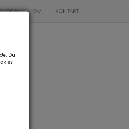
 LOGIN
OM
KONTAKT
s
de. Du
okies'
us