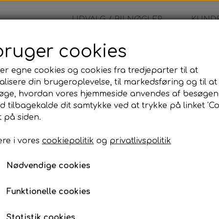
UDVALG / BILNØGLER
KUNDE
bruger cookies
lkswagen - Nøglehus
er egne cookies og cookies fra tredjeparter til at
lisere din brugeroplevelse, til markedsføring og til at
Volkswagen - Nøglehu
øge, hvordan vores hjemmeside anvendes af besøgen
id tilbagekalde dit samtykke ved at trykke på linket 'Co
260,00 kr.
 på siden.
re i vores
cookiepolitik
og
privatlivspolitik
Volkswagen- Fjernbetjeningsh
Nødvendige cookies
Lagerstatus:
100 på lager
Antal
Funktionelle cookies
Tilføj til kurv
Statistik cookies