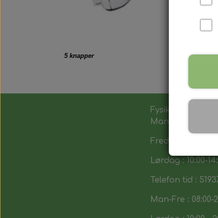
5 knapper
Fysik butik :
Man-Tors : 12:00 -
Fredag : 14:00 - 1
Lørdag : 10:00-14
Telefon tid : 5193
Man-Fre : 08:00-2