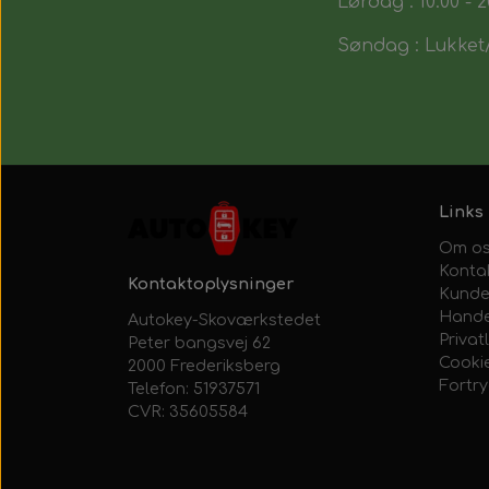
Lørdag : 10:00 - 2
Søndag : Lukket/
Links
Om o
Konta
Kontaktoplysninger
Kunde
Hande
Autokey-Skoværkstedet
Privatl
Peter bangsvej 62
Cooki
2000 Frederiksberg
Fortr
Telefon: 51937571
CVR: 35605584