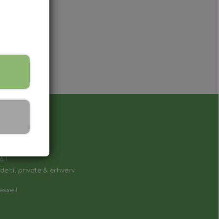
å !
e til private & erhverv.
esse !