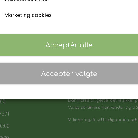
Marketing cookies
Acceptér alle
Acceptér valgte
 17:30
7:30
Danmarks biligeste, det vi sikker p
:00
Vores sortiment henvender sig båd
7571
Vi kører også ud til dig på din adr
0:00