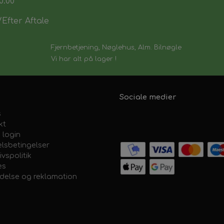
0:00
Efter Aftale
Fjernbetjening, Nøglehus, Alm. Bilnøgle
Vi har alt på lager !
Sociale medier
s
kt
 login
lsbetingelser
ivspolitik
es
ydelse og reklamation