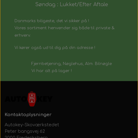
Søndag : Lukket/Efter Aftale
Danmarks biligeste, det vi sikker på !
Vores sortiment henvender sig både til private &
erhverv.
Vi kører også ud til dig på din adresse !
Fjernbetjening, Nøglehus, Alm. Bilnøgle
Vi har alt på lager !
Kontaktoplysninger
Autokey-Skoværkstedet
Peter bangsvej 62
2000 Frederiksberg