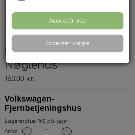
Acceptér alle
Acceptér valgte
Volkswagen -
Nøglehus
160,00 kr.
Volkswagen-
Fjernbetjeningshus
Lagerstatus:
100 på lager
Antal