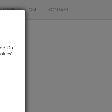
 LOGIN
OM
KONTAKT
s
de. Du
okies'
us