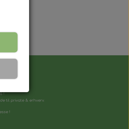
å !
e til private & erhverv.
esse !