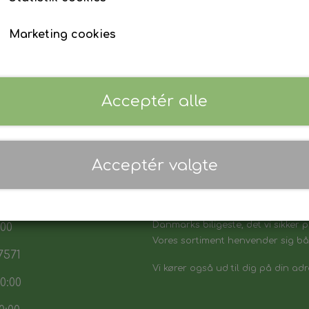
Marketing cookies
Acceptér alle
Acceptér valgte
 17:30
7:30
Danmarks biligeste, det vi sikker p
:00
Vores sortiment henvender sig båd
7571
Vi kører også ud til dig på din adr
0:00