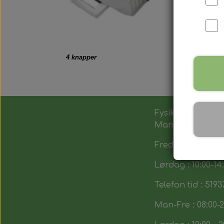
4 knapper
Fysik butik :
Man-Tors : 12:00 -
Fredag : 14:00 - 1
Lørdag : 10:00-14
Telefon tid : 5193
Man-Fre : 08:00-2