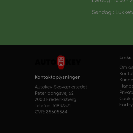
Lørdag : 10:00 - 2
Søndag : Lukket/
Links
Om o
Konta
Kontaktoplysninger
Kunde
Hande
Autokey-Skoværkstedet
Privatl
Peter bangsvej 62
Cooki
2000 Frederiksberg
Fortr
Telefon: 51937571
CVR: 35605584