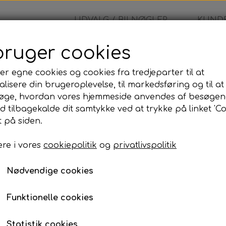
UDVALG / BILNØGLER
KUNDE
bruger cookies
lkswagen - Nøglehus
er egne cookies og cookies fra tredjeparter til at
lisere din brugeroplevelse, til markedsføring og til at
Volkswagen - Nøglehu
øge, hvordan vores hjemmeside anvendes af besøgen
id tilbagekalde dit samtykke ved at trykke på linket 'Co
190,00 kr.
 på siden.
re i vores
cookiepolitik
og
privatlivspolitik
Volkswagen- Fjernbetjeningsh
Nødvendige cookies
Lagerstatus:
100 på lager
Antal
Funktionelle cookies
Tilføj til kurv
Statistik cookies