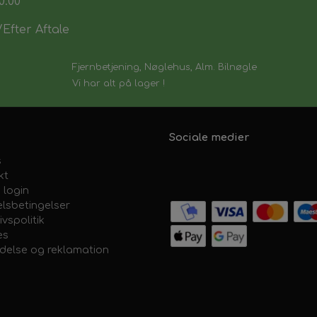
0:00
Efter Aftale
Fjernbetjening, Nøglehus, Alm. Bilnøgle
Vi har alt på lager !
Sociale medier
s
kt
 login
lsbetingelser
ivspolitik
es
ydelse og reklamation