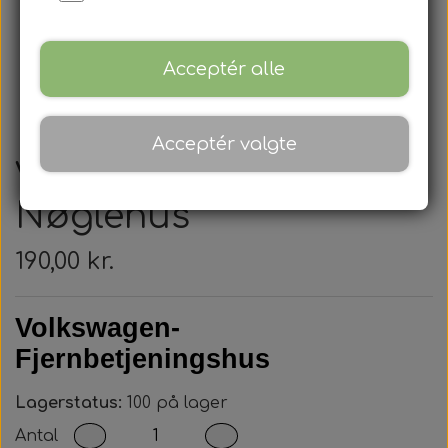
Acceptér alle
Acceptér valgte
Volkswagen -
Nøglehus
190,00 kr.
Volkswagen-
Fjernbetjeningshus
Lagerstatus:
100 på lager
Antal