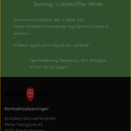
Søndag : Lukket/Efter Aftale
Danmarks biligeste, det vi sikker på !
Vores sortiment henvender sig både til private &
erhverv.
Vi kører også ud til dig på din adresse !
Fjernbetjening, Nøglehus, Alm. Bilnøgle
Vi har alt på lager !
Kontaktoplysninger
Autokey-Skoværkstedet
Peter bangsvej 62
2000 Frederiksberg